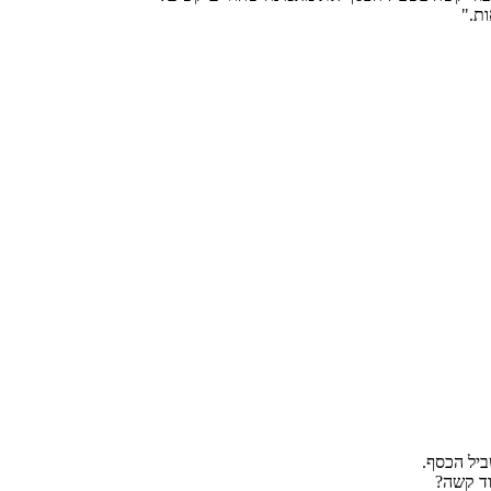
ת."
יל הכסף.
וד קשה?