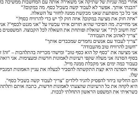
אחרי כמה שניות של שתיקה אני משאירה אותה עם המחשבות ממשיכה בהר
"הבנתי אותך. אפשר לא לעבוד קשה בשביל כסף. מה במקום?"
אני כל כך מופתעת שאני מבקשת ממנה לחזור על השאלה.
"איזה חוק את מציעה במקום? איזה חוק לך יש כדי להרוויח כסף?"
אני מחייכת. מה הסיכוי שהיא תזרום איתי עכשיו על "אני מגנט לכסף"? א
"מה חשוב לך?" אני שואלת ופותחת את השאלה לכל הקבוצה. המשפטים מת
"צריך לאהוב את העבודה"
"צריך לעבוד עם אנשים נחמדים שמכבדים אותך"
"חשוב להרוויח טוב מהעבודה"
אני מציעה את "כסף קל הוא כסף טוב" ומישהי מכריזה בהתלהבות – "זה! ז
בסוף הסדנה אני מעלה שקפי רעיונות לאמונות חדשות ומעצימות. אני רו
כעבור כמה ימים אני מקבלת ממנה מייל.
אחרי הסדנה היא קצת התקשתה להסביר לבעלה את עניין האמונות המגבילות
שלו.
הם החליטו ביחד להפסיק להגיד לילדים "צריך לעבוד קשה בשביל כסף".
היא לקחה את כל הרעיונות שהצעתי לאמונות חדשות, כתבה אותם ותלתה ע
כשראיתי את המשפט הראשון התחלתי לבכות.