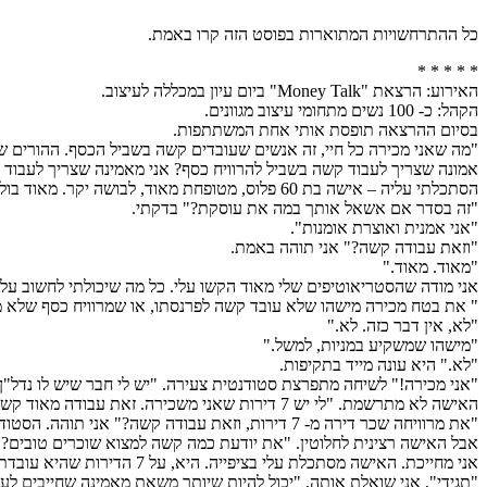
כל ההתרחשויות המתוארות בפוסט הזה קרו באמת.
* * * * *
האירוע: הרצאת "Money Talk" ביום עיון במכללה לעיצוב.
הקהל: כ- 100 נשים מתחומי עיצוב מגוונים.
בסיום ההרצאה תופסת אותי אחת המשתתפות.
"מה שאני מכירה כל חיי, זה אנשים שעובדים קשה בשביל הכסף. ההורים של
אמונה שצריך לעבוד קשה בשביל להרוויח כסף? אני מאמינה שצריך לעבוד 
הסתכלתי עליה – אישה בת 60 פלוס, מטופחת מאוד, לבושה יקר. מאוד בולטת בקרב קהל של סטודנטיות. אני זוכרת ששמתי לב אליה כבר במהלך ההרצאה וחשבתי שהיא אחת מהסגל.
"זה בסדר אם אשאל אותך במה את עוסקת?" בדקתי.
"אני אמנית ואוצרת אומנות".
"וזאת עבודה קשה?" אני תוהה באמת.
"מאוד. מאוד."
אני מודה שהסטריאוטיפים שלי מאוד הקשו עלי. כל מה שיכולתי לחשוב על
" את בטח מכירה מישהו שלא עובד קשה לפרנסתו, או שמרוויח כסף שלא מ
"לא, אין דבר כזה. לא."
"מישהו שמשקיע במניות, למשל."
"לא." היא עונה מייד בתקיפות.
"אני מכירה!" לשיחה מתפרצת סטודנטית צעירה. "יש לי חבר שיש לו נדל"ן בארצות הברית והוא
האישה לא מתרשמת. "לי יש 7 דירות שאני משכירה. זאת עבודה מאוד קשה."
"את מרוויחה שכר דירה מ- 7 דירות, וזאת עבודה קשה?" אני תוהה. הסטודנטית שלידי מתחילה לצחוק.
אבל האישה רצינית לחלוטין. "את יודעת כמה קשה למצוא שוכרים טובים?"
אני מחייכת. האישה מסתכלת עלי בציפייה. היא, על 7 הדירות שהיא עובדת קשה להשכיר, עדיין מצפה שאוכיח לה שלא חייבים לעבוד קשה.
"תגידי", אני שואלת אותה, "יכול להיות שיותר משאת מאמינה שחייבים 