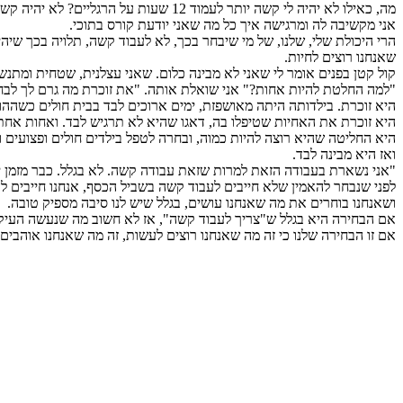
מה, כאילו לא יהיה לי קשה יותר לעמוד 12 שעות על הרגליים? לא יהיה קשה לעשות משמרת לילה? לא יהיה קשה לשמוע ילד צורח כשאני מחליפה לו תחבושות?"
אני מקשיבה לה ומרגישה איך כל מה שאני יודעת קורס בתוכי.
הרי היכולת שלי, שלנו, של מי שיבחר בכך, לא לעבוד קשה, תלויה בכך שי
שאנחנו רוצים לחיות.
קול קטן בפנים אומר לי שאני לא מבינה כלום. שאני עצלנית, שטחית ומת
"למה החלטת להיות אחות?" אני שואלת אותה. "את זוכרת מה גרם לך לבח
היא זוכרת. בילדותה היתה מאושפזת, ימים ארוכים לבד בבית חולים כשההו
היא זוכרת את האחיות שטיפלו בה, דאגו שהיא לא תרגיש לבד. ואחות אחת
היא החליטה שהיא רוצה להיות כמוה, ובחרה לטפל בילדים חולים ופצועים 
ואז היא מבינה לבד.
"אני נשארת בעבודה הזאת למרות שזאת עבודה קשה. לא בגלל. כבר מזמן י
לפני שנבחר להאמין שלא חייבים לעבוד קשה בשביל הכסף, אנחנו חייבים לה
ושאנחנו בוחרים את מה שאנחנו עושים, בגלל שיש לנו סיבה מספיק טובה.
אם הבחירה היא בגלל ש"צריך לעבוד קשה", אז לא חשוב מה שנעשה העיק
אם זו הבחירה שלנו כי זה מה שאנחנו רוצים לעשות, זה מה שאנחנו אוהבי