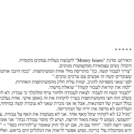
* * * * *
האירוע: סדנת "Money Issues" לקבוצת בעלות עסקים מקומית.
הקהל: נשים עצמאיות ממקצועות מגוונים.
"צריך לעבוד קשה. כן!" מתריסה מולי אחת המשתתפות. "ככה חינכו אותנו
שעובדים קשה זה אנשים עם ערכים טובים."
לפני שאני מספיקה להגיב, קמות עליה חלק מהמשתתפות האחרות.
"למה את קוראת לעבוד קשה?" שואלת מישהי.
"לעבוד קשה זה לעבוד. לצאת לעבודה ולחזור עייף ומלוכלך כי עבדת. לא ל
בשלב הזה חצי מהמשתתפות בערך לוקחות את זה באופן אישי. אחת נעלבת ב
בגלל העניין של הסדנאות, אבל אז אני נזכרת שאני לא עובדת קשה במיוחד
העליהום לא מרפה את ידיה של המתריסה.
"מגיל 12 לא לקחתי שקל מאף אחד. אני לא מעקמת את האף על עבודה, על שעות, על תנאים. ובגלל זה כשאחרות יושבות בבית בלי לקוחות ומתבכיינות שאין עבודה ואין כסף, אצלי תודה לאל אין דבר כזה."
"תשמעי, נשמע לי שאת מאוד חרוצה, ושיש לך מוסר עבודה גבוה" אני או
שאני רוצה לומר. "ויחד עם זה, אם יש לך חוק שאומר ש"להרוויח כסף" = 
היא מסתכלת עלי בריכוז, ממש אפשר לראות את הגלגלים זזים בראש. ואללה