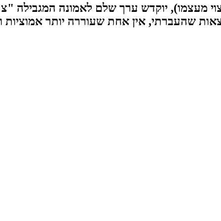
Money Issu (לכשייכתב, רצוי מעצמו), יוקדש ערך שלם לאמונה
אות שהעברתי, אין אחת שעוררה יותר אמוציות ות