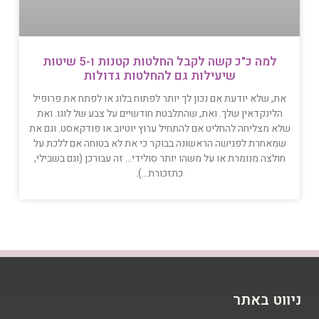
למה כ"כ קשה לקבל החלטות קטנות ו-5 שיטות
שיעילות גם להחלטות גדולות
את, שלא יודעת אם נכון לך יותר לפתוח בלוג או לפתח את פרופיל
הלינקדאין שלך. ואת, שהתלבטת חודשיים על צבע של לוגו. ואת
שלא מצליחה להחליט אם להתחיל ערוץ יוטיוב או פודקאסט. וגם את
שמאחרת לפגישה הראשונה בבוקר כי את לא בטוחה אם ללכת על
חולצה מנומרת או על משהו יותר סולידי… זה עבורכן (וגם בשבילי,
כתזכורת…).
ניווט באתר