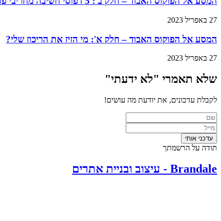
המסע אל הפוקוס האבוד – חלק ב': 5 דפוסי חשיבה מחריבי פוקוס, ואסטרטגיות להתגבר עליהם
27 באפריל 2023
המסע אל הפוקוס האבוד – חלק א': מי הזיז את הריכוז שלי?
27 באפריל 2023
שלא תאמרי "לא ידעתי"​
לקבלת עדכונים, את יודעת מה עושים!
תודה על הרשמתך
Brandale - עיצוב ובניית אתרים