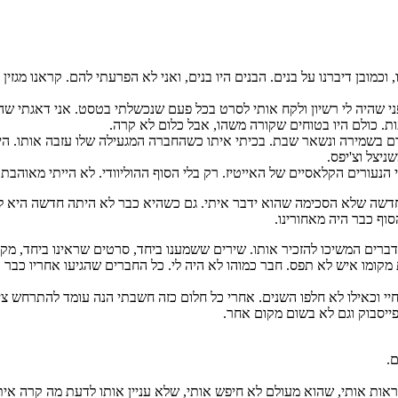
ו, וכמובן דיברנו על בנים. הבנים היו בנים, ואני לא הפרעתי להם. קראנו מגזין
פני שהיה לי רשיון ולקח אותי לסרט בכל פעם שנכשלתי בטסט. אני דאגתי שה
עות. כולם היו בטוחים שקורה משהו, אבל כלום לא קרה.
יצל וצ'יפס.
הנעורים הקלאסיים של האייטיז. רק בלי הסוף ההוליוודי. לא הייתי מאוהבת.
חדשה שלא הסכימה שהוא ידבר איתי. גם כשהיא כבר לא היתה חדשה היא לא
וף כבר היה מאחורינו.
 דברים המשיכו להזכיר אותו. שירים ששמענו ביחד, סרטים שראינו ביחד, מק
מקומו איש לא תפס. חבר כמוהו לא היה לי. כל החברים שהגיעו אחריו כבר היו
יי וכאילו לא חלפו השנים. אחרי כל חלום כזה חשבתי הנה עומד להתרחש צירו
ייסבוק וגם לא בשום מקום אחר.
.
אות אותי, שהוא מעולם לא חיפש אותי, שלא עניין אותו לדעת מה קרה איתי