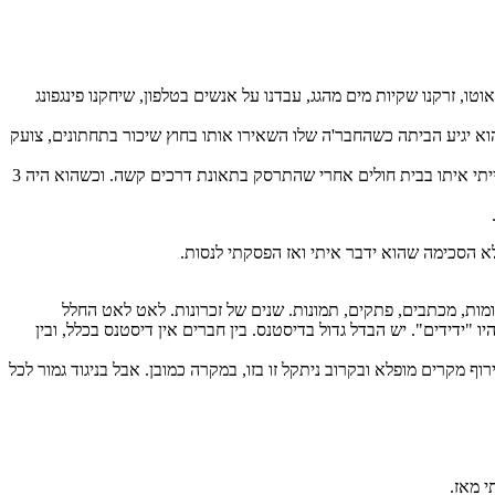
 אוטו, זרקנו שקיות מים מהגג, עבדנו על אנשים בטלפון, שיחקנו פינגפונג
וא יגיע הביתה כשהחבר'ה שלו השאירו אותו בחוץ שיכור בתחתונים, צועק
כשהוא התגייס, שנה לפני, התכתבנו ארוכות. התבאסתי בשבילו כשהוא נרדם בשמירה ונשאר שבת. בכיתי איתו כשהחברה המגעילה שלו עזבה אותו. הייתי איתו בבית חולים אחרי שהתרסק בתאונת דרכים קשה. וכשהוא היה 3
 הסכימה שהוא ידבר איתי ואז הפסקתי לנסות.
ומות, מכתבים, פתקים, תמונות. שנים של זכרונות. לאט לאט החלל
 "ידידים". יש הבדל גדול בדיסטנס. בין חברים אין דיסטנס בכלל, ובין
ף מקרים מופלא ובקרוב ניתקל זו בזו, במקרה כמובן. אבל בניגוד גמור לכל
 מאז.