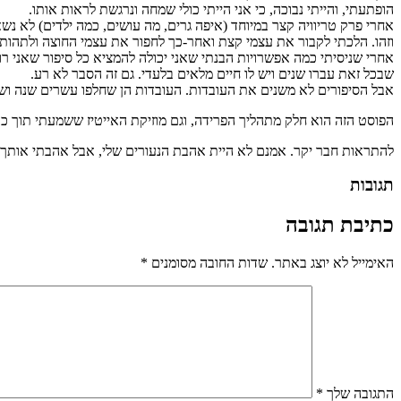
הופתעתי, והייתי נבוכה, כי אני הייתי כולי שמחה ונרגשת לראות אותו.
אחרי פרק טריוויה קצר במיוחד (איפה גרים, מה עושים, כמה ילדים) לא נשא
וזהו. הלכתי לקבור את עצמי קצת ואחר-כך לחפור את עצמי החוצה ולתהות למ
אחרי שניסיתי כמה אפשרויות הבנתי שאני יכולה להמציא כל סיפור שאני רוצ
שבכל זאת עברו שנים ויש לו חיים מלאים בלעדי. גם זה הסבר לא רע.
אבל הסיפורים לא משנים את העובדות. העובדות הן שחלפו עשרים שנה ושא
הפוסט הזה הוא חלק מתהליך הפרידה, וגם מוזיקת האייטיז ששמעתי תוך כדי,
להתראות חבר יקר. אמנם לא היית אהבת הנעורים שלי, אבל אהבתי אותך מ
תגובות
כתיבת תגובה
האימייל לא יוצג באתר.
שדות החובה מסומנים
*
התגובה שלך
*