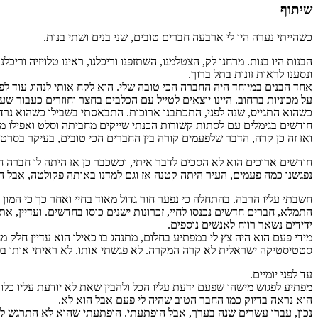
שיתוף
כשהייתי נערה היו לי ארבעה חברים טובים, שני בנים ושתי בנות.
הבנות היו בנות. מרחנו לק, הצטלמנו, השתזפנו וריכלנו, ראינו טלויזיה וריכלנ
ונסענו לראות זונות בתל ברוך.
אחד הבנים במיוחד היה החברה הכי טובה שלי. הוא לקח אותי לנהוג עוד ל
על מכוניות ברחוב. היינו יוצאים לטייל עם הכלבים בחצר וחוזרים כעבור ש
חודשים בגימלים עם לסתות קשורות הכנתי שייקים מחביתה וסלט ואפילו משנ
ואז זה כן קרה, הדבר שלפעמים קורה בין החברים הכי טובים, בעיקר בסרטי 
חודשים ארוכים הוא לא הסכים לדבר איתי, וכשכבר כן אז היתה לו חברה 
נפגשנו כמה פעמים, העיר היתה קטנה אז וגם למדנו באותה פקולטה, אבל הס
חשבתי עליו הרבה. בהתחלה כי נפער חור גדול מאוד בחיי ואחר כך כי המון
התמלא, חברים חדשים נכנסו לחיי, זכרונות ישנים כוסו בחדשים. ועדיין, את 
ידידים נשאר רווח לאנשים נוספים.
מידי פעם הוא היה צץ לי במפתיע בחלום, מתנהג בו כאילו הוא עדיין חלק מח
סטטיסטיקה ישראלית לא קרה המקרה. לא פגשתי אותו. לא ראיתי אותו בפ
עד לפני יומיים.
מפתיע לפגוש מישהו שפעם ידעת עליו הכל ולהבין שאת לא יודעת עליו כלום
הוא נראה בדיוק כמו החבר הטוב שהיה לי פעם אבל הוא לא.
נכון, עברו עשרים שנה בערך, אבל הופתעתי. הופתעתי שהוא לא התרגש לר