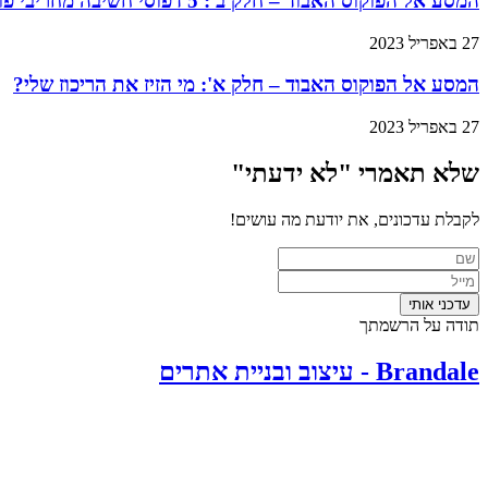
המסע אל הפוקוס האבוד – חלק ב': 5 דפוסי חשיבה מחריבי פוקוס, ואסטרטגיות להתגבר עליהם
27 באפריל 2023
המסע אל הפוקוס האבוד – חלק א': מי הזיז את הריכוז שלי?
27 באפריל 2023
שלא תאמרי "לא ידעתי"​
לקבלת עדכונים, את יודעת מה עושים!
תודה על הרשמתך
Brandale - עיצוב ובניית אתרים