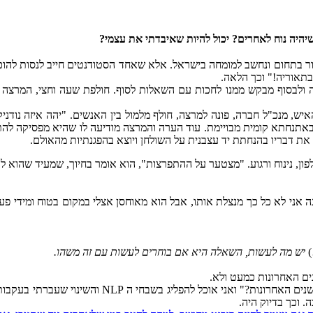
יהיה נוח לאחרים? יכול להיות שאיבדתי את עצמי?
 בתחום ונחשב למומחה בישראל. אלא שאחד הסטודנטים חייב לנסות להוכי
תאוריה!" וכך הלאה.
ולבסוף מבקש ממנו לחכות עם השאלות לסוף. חולפת שעה וחצי, המרצה מ
ם שהאיש, מנכ"ל חברה, פונה למרצה, חולף מלמול בין האנשים. "יהה איזה נו
ר באתנחתא קומית מבויימת. עוד הערה והמרצה מודיעה לו שהיא מפסיקה להת
ת דבריו בהנחתת יד עצבנית על השולחן ויוצא בהפגנתיות מהאולם.
 נינוח ורגוע. "מצטער על ההתפרצות", הוא אומר בחיוך, שמעיד שהוא לא 
ונה אני לא כל כך מנצלת אותו, אבל הוא מאוחסן אצלי במקום בטוח ומידי פ
)
יש מה לעשות, השאלה היא אם בוחרים לעשות עם זה משהו.
ים האחרונות כמעט ולא.
זאת כמובן היתה הרמה להנחתה, כדי שישאל אותי "למה?"
. וכך בדיוק היה.