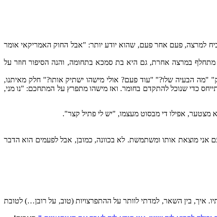
ח למרצה, פעם אחר פעם, שהוא יודע יותר: "אבל החוק האמריקאי אומר
תחלף במרצה אחרת, גם היא בת סמכא בתחומה, והנה הסיפור חוזר על
דניק" "מה הבעיה שלו?" "עוד פעם? אולי מישהו ישתיק אותו?" חלק מאיתנו,
ייחס כדי שנוכל להתקדם בחומר. ואז מישהו מתפרץ על המתחכם: "נו מני,
מצטער, אפילו די מבסוט מעצמו, "יש לי פתיל קצר".
עם אני מוצאת אותו ומשתמשת. לא בכוונה, כמובן, אבל לפעמים הוא הדבר
 או "מה קרה בשנים האחרונות?" ואני אוכל להפליג בשבחי ה NLP והשינוי שעברתי בעקבותיו. איך, בין השאר, למדתי לוותר על ההתפרצויות (טוב, על רובן…) לטובת