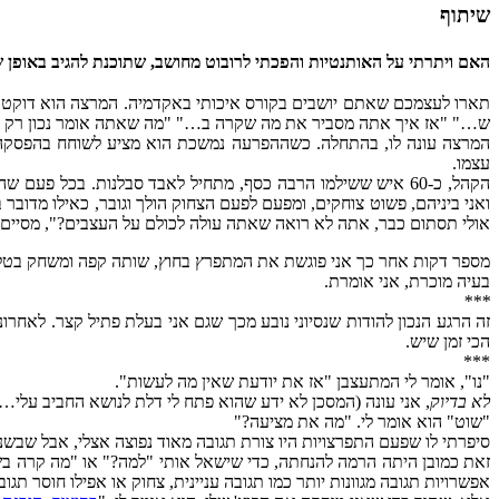
שיתוף
האם ויתרתי על האותנטיות והפכתי לרובוט מחושב, שתוכנת להגיב באופן ש
תארו לעצמכם שאתם יושבים בקורס איכותי באקדמיה. המרצה הוא דוקטור
ש…" "אז איך אתה מסביר את מה שקרה ב…" "מה שאתה אומר נכון רק ב
המרצה עונה לו, בהתחלה. כשההפרעה נמשכת הוא מציע לשוחח בהפסקה 
עצמו.
הקהל, כ-60 איש ששילמו הרבה כסף, מתחיל לאבד סבלנות. בכל פע
ואני ביניהם, פשוט צוחקים, ומפעם לפעם הצחוק הולך וגובר, כאילו מדוב
אולי תסתום כבר, אתה לא רואה שאתה עולה לכולם על העצבים?", מסיים א
מספר דקות אחר כך אני פוגשת את המתפרץ בחוץ, שותה קפה ומשחק בטלפון,
בעיה מוכרת, אני אומרת.
***
זה הרגע הנכון להודות שנסיוני נובע מכך שגם אני בעלת פתיל קצר. לאחר
הכי זמן שיש.
***
"נו", אומר לי המתעצבן "אז את יודעת שאין מה לעשות".
לא בדיוק
, אני עונה (המסכן לא ידע שהוא פתח לי דלת לנושא החביב עלי…
"שוט" הוא אומר לי. "מה את מציעה?"
סיפרתי לו שפעם התפרצויות היו צורת תגובה מאוד נפוצה אצלי, אבל שבשנ
אפשרויות תגובה מגוונות יותר כמו תגובה עניינית, צחוק או אפילו חוסר תגובה