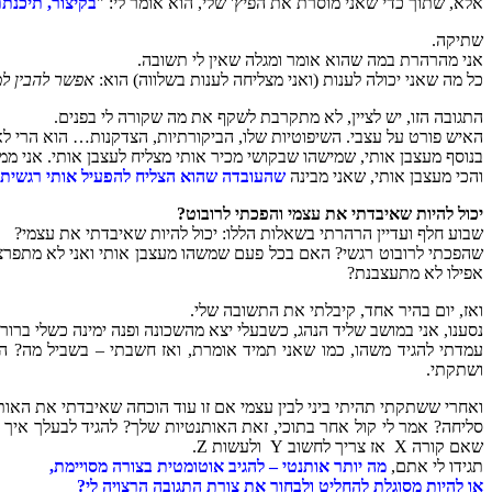
אלא, שתוך כדי שאני מוסרת את הפיץ' שלי, הוא אומר לי: "
בקיצור, תיכנתת
שתיקה.
אני מהרהרת במה שהוא אומר ומגלה שאין לי תשובה.
כל מה שאני יכולה לענות (ואני מצליחה לענות בשלווה) הוא:
אפשר להבין למ
התגובה הזו, יש לציין, לא מתקרבת לשקף את מה שקורה לי בפנים.
האיש פורט על עצבי. השיפוטיות שלו, הביקורתיות, הצדקנות… הוא הרי לא 
בנוסף מעצבן אותי, שמישהו שבקושי מכיר אותי מצליח לעצבן אותי. אני ממ
והכי מעצבן אותי, שאני מבינה
שהעובדה שהוא הצליח להפעיל אותי רגשית מע
יכול להיות שאיבדתי את עצמי והפכתי לרובוט?
שבוע חלף ועדיין הרהרתי בשאלות הללו: יכול להיות שאיבדתי את עצמי?
שהפכתי לרובוט רגשי? האם בכל פעם שמשהו מעצבן אותי ואני לא מתפרצת
אפילו לא מתעצבנת?
ואז, יום בהיר אחד, קיבלתי את התשובה שלי.
נסענו, אני במושב שליד הנהג, כשבעלי יצא מהשכונה ופנה ימינה כשלי ברור 
עמדתי להגיד משהו, כמו שאני תמיד אומרת, ואז חשבתי – בשביל מה? הוא
ושתקתי.
ואחרי ששתקתי תהיתי ביני לבין עצמי אם זו עוד הוכחה שאיבדתי את האות
סליחה? אמר לי קול אחר בתוכי, זאת האותנטיות שלך? להגיד לבעלך איך
שאם קורה X אז צריך לחשוב Y ולעשות Z.
תגידו לי אתם,
מה יותר אותנטי –
להגיב אוטומטית בצורה מסויימת,
או להיות מסוגלת להחליט ולבחור את צורת התגובה הרצויה לי?