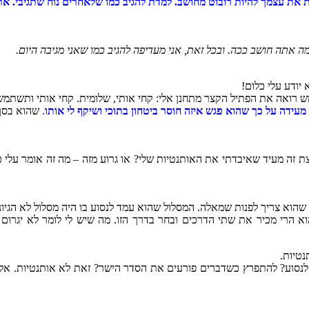
 את עצמך להיות רובוט מחושב. למדת להגיב כמו שלאחרים נוח שתגיבי. את 
ה אתה חושב ככה. ובכל זאת, אני מעדיפה להגיב כמו שאני מגיבה היום.
יודע עלי כלום!
ש רואה את הפתיל הקצר מתחנן אלי: קחי אותי, שלומית. קחי אותי ותשתמשי
ידה על כך שהוא פגש איזה חוסר ביטחון בתוכי ושיקף לי אותו
.
שהוא בסך 
 זה מעיד שאיבדתי את האותנטיות שלי? או גרוע מזה – מה זה אומר עלי 
שהוא צריך לפנות שמאלה. המסלול שהוא עמד לנסוע בו היה מסלול לא הגיוני,
 הרי מכיר את שתי הדרכים ובחר בדרך הזו. מה שיש לי לומר לא יגרום ל
נטיות.
 לנסוע? להתפרץ כשדברים פורעים את הסדר הישר? זאת לא אותנטיות. אלו