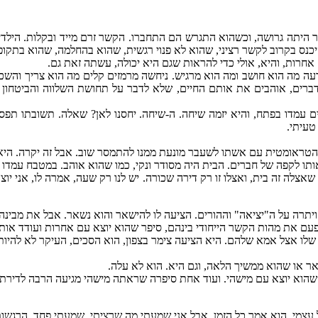
ר היתה גרושה, וכשהוא התגרש הם התחברו. הקשר זרם מייד ובקלות. הילדי
היכנס בקרוב לקשר רציני, שהוא לא פנוי רגשית, שהוא בהחלמה, שהוא בתק
אחרות, והיא, אולי כדי להראות שגם היא יכולה, עשתה זאת גם.
 ידעה מה הוא חושב ומה הוא מרגיש. ניחשה מרמזים קלים מה הוא צריך והש
 הדברים, אוהבים את אותם החיים, שלא לדבר על תחושת השלווה והביטח
ם עמדו בפתח, והיא יזמה שיחה. ה-שיחה. יחסנו לאן? שאלה. תשובתו תפסה 
טעיתי.
הטראומטית עם אשתו לשעבר מונעת ממנו להתמסר שוב. אבל זה יקרה. היא
תו לקפה של חברים. הבית היה מסודר ונקי, כמו שהוא אוהב. במטבח עמדו 
אצלה זה בית, ואצלו זו רק דירה שכורה. יש לנו רק שעה, אמרה לו, אני יוצ
תרה על ה"יציאה" וההורים. הציעה לו להישאר והוא נשאר. אבל את מבינה ש
 לפעם את מהות הקשר הייחודי בינהם, סיפר שהוא יוצא עם אחרות ועודד או
שלו אצל אמא שלהם. היא הציעה צימר בצפון, הוא הסכים, העיקר לא להיות 
ר או שהוא ממשיך הלאה, וגם היא. הוא לא עלה.
שהוא יוצא עם מישהי. ועוד אחת סיפרה שראתה מישהי מגיעה הרבה לדירתו
ל עצמי. הוא אמר כל הזמן, אבל אני שמעתי מה שרציתי. שמעתי פחד. הרגשות