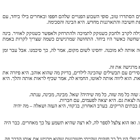
ם הסתדרו טוב, סופי השבוע הפנויים שלהם חפפו ובאחרים בילו ביחד, עם
ופת חשיבה והתארגנות מחדש. היא הבינה והסכימה.
כילה לקרב ולחבק כשנזקק לתמיכה ולהתרחק ולאפשר כשנזקק לאוויר. בינה
ון שחשה כאשר היו ביחד. התחושה שמרגישים כשמה שצריך לקרות באמת
אותה לא מוכנה. יחסינו לשום מקום, אמר לה, כך סיכמנו. אבל עבר זמן
 מרגישה את זה.
סירים עם תבשילים שהכינה לילדים, בדיוק מה שהוא אוהב. היא פיזרה את
את. הוא ליווה אותה לאוטו, החמיא לה, אמר שכיף לראות אותה והלך. היא
זה כל מה שזה, כל מה שיהיה? שאל. מבינה, מבינה, ענתה.
תה לצאת גם. היא יצאה לפעמים, עם חברות.
בבתים הריקים. בערב האחרון, בג'קוזי, היא העזה ושאלה – מה יהיה
. ואז הוא צלצל לספר לה, לא רצה שהיא תשמע על כך מאחרים. כבר היה
 שלי היו כל כך חזקים שהייתי משוכנעת שהוא מרגיש את אותו הדבר וזה