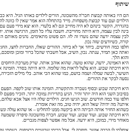
שיתוף
הם היו באותה קבוצת חבר'ה מהשכונה, הורים לילדים באותו הגיל. היא כב
הילדים ועם עוד קבוצת משפחות. מייד בהתחלה הוא אמר שאין לו כוונה ל
בהגדרה, הקשר בינהם לא היה מחייב וגם לא בלעדי. הוא יצא מידי פעם עם 
בינה לבין עצמה, היא היתה מחוייבת. חשבה עליו כל הזמן, הרגישה אותו.
לבין עצמה ידעה שהם נועדו זה לזו. הם פשוט מתאימים. נהנים מאותם
קורה, כשיודעים שזה נכון.
חלפו כמה חודשים, ביחד אך לא ביחד. ההורים שאלו, החברות לחצו, החגי
ואתה כאן תמיד, ענתה. נכון, השיב, אבל חשבתי שהכל ברור ומובן ומוסכם, 
והוא הלך.
היא האמינה, ידעה, שהוא טועה. שהוא אוהב אותה. שרק מערכת היחסים 
היא חיכתה שבוע. הוא צלצל לראות מה שלומה. היא היתה בסדר. הזמינה או
השיער, לבשה שמלה ושמה בושם, כמו שהוא הכי אוהב. בלי מילים הזכירה, ש
נסעה לבקר את ההורים.
היא חיכתה שבוע ובסוף נשברה והתקשרה. הזמינה אותו שוב לקפה. הפעם וי
בסיבוב השני הוא היה יותר זהיר. הגיע בתדירות נמוכה יותר, הזכיר מפעם
חלפו עוד כמה חודשים. שוב הגיעו חגים. הילדים שלה היו אצל אבא שלהם, 
איתנו? מה יהיה? שאל הוא, יהיה טוב, מה זאת אומרת.
כשהוא החזיר אותה הביתה היא ביקשה ממנו להחליט – או שהוא עולה ונשא
היא חיכתה שבוע. ועוד שבוע. ועוד שבוע. חברה מהשכונה סיפרה ששמעה 
מאוחר מידי, כמובן, היא ידעה. אבל מה אפשר לצפות מגברים.
איחלתי לו הרבה אושר, סיפרה לי, אבל בכיתי שבועיים ברציפות. כעסתי ע