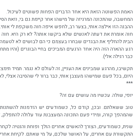
האמת הפשוטה הזאת היא אחד הדברים הפחות פשוטים לעיכול.
המחשבה, שהתכונה המרגיזה של מישהו אחר קיימת גם בי, וזאת הסיב
ההבנה הזו אילצה אותי, בצער רב, לחפש איפה חוה משקפת לי אותי. ו
חוה אומרת את דעתה לאנשים שלא ביקשו אותה? לא רק היא. חוה ב
הבית להחליף את הבגדים שבחרו בעצמם כי הם לבושים לא לטעמה? נ
רגע ההארה הזה היה אחד הרגעים המביכים בחיי הבוגרים (והיו מת
כבר רגילה אלי).
תקשיבו, מהרגע שמבינים את העניין, זה לעולם לא נגמר. תמיד תימצ
היום, בכל פעם שמישהו מעצבן אותי, כבר ברור לי שהסיבה אצלי, לא 
***
יופי, שולה. עכשיו מה עושים עם זה?
טוב ששאלתם. ובכן, קודם כל, כשמודעים יש הזדמנות להשתנות.
שהמהפך קורה, ומידי פעם התכונה המעצבנת עוד עלולה להתפלק, אב
שנית, כשמודעים, הצורך להאשים אחרים הולך ופוחת והנטיה לקחת
התקשורת עם אחרים, על האושר שלכם, על מי שאתם. לקיחת אחריות