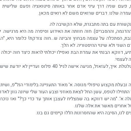
, פעם שניה דרך עיני אדם אחר באותה סיטואציה ופעם שלישית 
עמדה שלנו. דברים שרואים משם לא רואים מכאן.
תקשורת עם בתה מתבגרת, שלא הקשיבה לה.
דגמה, וההסברים). חוה חוותה את האירוע וסיפרה מה היא מרגישה. ל
 הבת, הסתכלה על עצמה מבחוץ והבינה ש…חוה צודקת! כלומר היא, "ה
השני ולא שינוי ההיסטוריה. לא הלך.
ע, דווקא הבנתי את עמדת הבת ואפילו יכולתי לראות כיצד חוה יכולה 
 לעצמי.
התסכול שלי היה כה גדול שהשב"כ היה יכול לשכור את שירותי כמטלטלת. איך
ים אחר כך נפגשתי עם א', חברתי הקרובה כבר יותר מ 30 שנה ובעלת מקצוע טיפולי מנוסה. א' מאוד התעניינה בלי
לי התחילו לטפס, עשן החל לצאת מאוזני וצבע העור שלי שיונה גוון לא
אלה א'. "מה יש דווקא בה שמצליח לעצבן אותך עד כדי כך?" ואז נזכ
של אחרים מאשר את אלה שלנו.
לנו, הסיבה היא שהחסרונות הללו קיימים גם בנו.