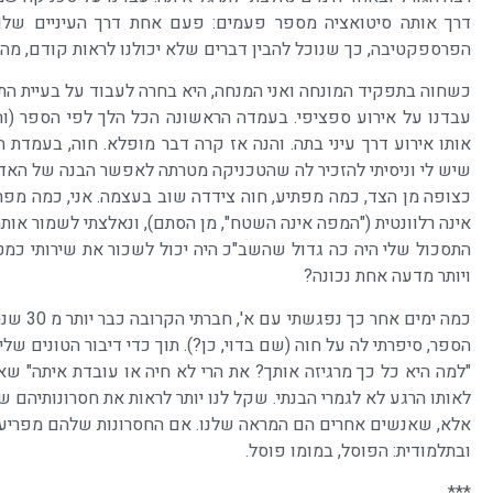
דרך אותה סיטואציה מספר פעמים: פעם אחת דרך העיניים שלו
הפרספקטיבה, כך שנוכל להבין דברים שלא יכולנו לראות קודם, מה
כשחוה בתפקיד המונחה ואני המנחה, היא בחרה לעבוד על בעיית ה
עבדנו על אירוע ספציפי. בעמדה הראשונה הכל הלך לפי הספר (והה
אותו אירוע דרך עיני בתה. והנה אז קרה דבר מופלא. חוה, בעמדת
שיש לי וניסיתי להזכיר לה שהטכניקה מטרתה לאפשר הבנה של האדם 
כצופה מן הצד, כמה מפתיע, חוה צידדה שוב בעצמה. אני, כמה מפתי
אינה רלוונטית ("המפה אינה השטח", מן הסתם), ונאלצתי לשמור אותה
ויותר מדעה אחת נכונה?
כמה ימ
הספר, סיפרתי לה על חוה (שם בדוי, כן?). תוך כדי דיבור הטונים ש
"למה היא כל כך מרגיזה אותך? את הרי לא חיה או עובדת איתה" ש
לאותו הרגע לא לגמרי הבנתי. שקל לנו יותר לראות את חסרונותיהם 
אלא, שאנשים אחרים הם המראה שלנו. אם החסרונות שלהם מפריעים 
ובתלמודית: הפוסל, במומו פוסל.
***