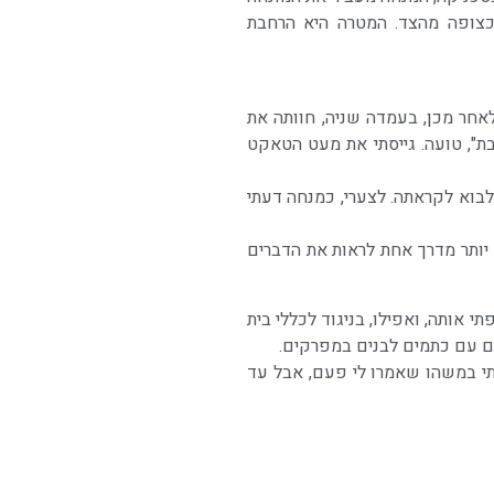
כצופה מהצד. המטרה היא הרחבת
אחר מכן, בעמדה שניה, חוותה את
בת", טועה. גייסתי את מעט הטאקט
לבוא לקראתה. לצערי, כמנחה דעתי
, לעזאזל, מגיעה אישה לגיל 40 פלוס ועדיין לא יודעת שיש יותר מדרך אחת לראות את הדברים
מודי הנל"פ, ושיתפתי אותה, ואפילו, בניגוד לכללי בית
דום עם כתמים לבנים במפרקים.
רתי במשהו שאמרו לי פעם, אבל עד