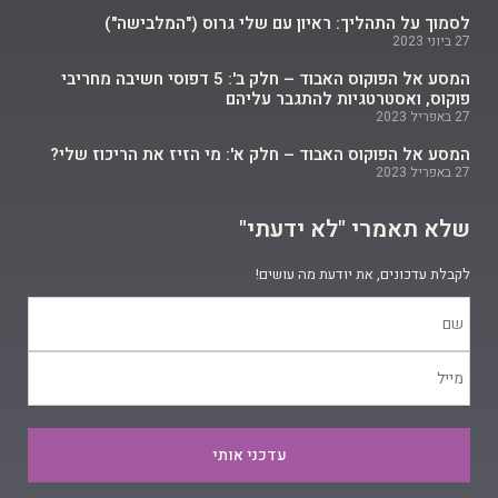
לסמוך על התהליך: ראיון עם שלי גרוס ("המלבישה")
27 ביוני 2023
המסע אל הפוקוס האבוד – חלק ב': 5 דפוסי חשיבה מחריבי
פוקוס, ואסטרטגיות להתגבר עליהם
27 באפריל 2023
המסע אל הפוקוס האבוד – חלק א': מי הזיז את הריכוז שלי?
27 באפריל 2023
שלא תאמרי "לא ידעתי"​
לקבלת עדכונים, את יודעת מה עושים!